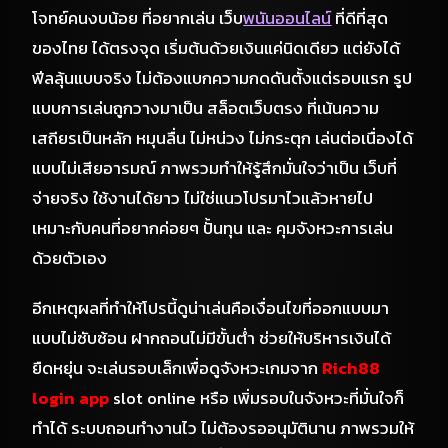
โจทย์คนงบน้อย ที่อยากเล่น เว็บ
พนันออนไลน์
ที่ดีที่สุด
ของไทย ได้ตรงจุด เริ่มต้นด้วยเงินแค่นิดเดียว แต่ยังได้
ฟีลลุ้นแบบจริง ไม่ต้องแบกความกดดันตั้งแต่รอบแรก รูป
แบบการเล่นถูกวางมาเป็น สล็อตเว็บตรง ที่เน้นความ
เสถียรเป็นหลัก หมุนลื่น ไม่หน่วง ไม่กระตุก เล่นต่อเนื่องได้
แบบไม่เสียอารมณ์ ภาพรวมทำให้รู้สึกมั่นใจว่าเป็น เว็บที่
จ่ายจริง ใช้งานได้ยาว ไม่ใช่แนวโปรมาไวแล้วหายไป
เหมาะกับคนที่อยากค่อยๆ ปั้นทุน และ คุมจังหวะการเล่น
ด้วยตัวเอง
อีกเหตุผลที่ทำให้โปรนี้ดูน่าเล่นคือเงื่อนไขที่ออกแบบมา
แบบไม่ซับซ้อน ฝากถอนไม่มีขั้นต่ํา ช่วยให้บริหารเงินได้
ยืดหยุ่น จะเล่นรอบเล็กเพื่อดูจังหวะเกมจาก
Rich88
login app
slot online หรือ เพิ่มรอบในจังหวะที่มั่นใจก็
ทำได้ ระบบถอนทำงานไว ไม่ต้องรออนุมัตินาน ภาพรวมให้