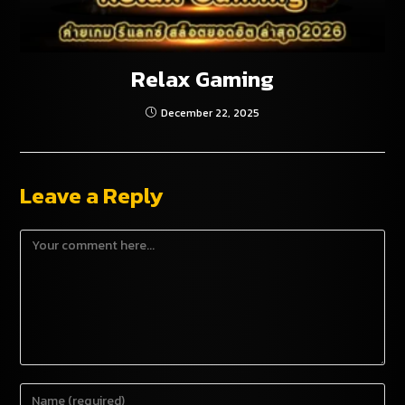
Relax Gaming
December 22, 2025
Leave a Reply