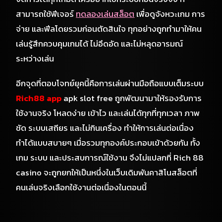
สามารถใช้ฟีเจอร์
ทดลองเล่นสล็อต
เพื่อดูจังหวะเกม การ
จ่าย และฟีลโดยรวมก่อนตัดสินใจ ทุกอย่างถูกทำมาให้คน
เล่นรู้สึกควบคุมเกมได้ ไม่อึดอัด และไม่หลุดอารมณ์
ระหว่างเล่น
อีกจุดที่ตอบโจทย์ยุคนี้คือการเล่นผ่านมือถือแบบเต็มระบบ
Rich88 app
apk slot free ถูกพัฒนามาให้รองรับการ
ใช้งานจริง โหลดง่าย เข้าไว และเล่นได้ทุกที่ทุกเวลา ภาพ
ชัด ระบบเสถียร และไม่กินเครื่อง ทำให้การเล่นต่อเนื่อง
ทำได้แบบสบายๆ เมื่อรวมทุกองค์ประกอบเข้าด้วยกัน ทั้ง
เกม ระบบ และประสบการณ์ใช้งาน จึงไม่แปลกที่ Rich 88
casino จะถูกยกให้เป็นหนึ่งในเว็บเดิมพันคาสิโนสล็อตที่
คนเล่นจริงเลือกใช้งานต่อเนื่องในตอนนี้