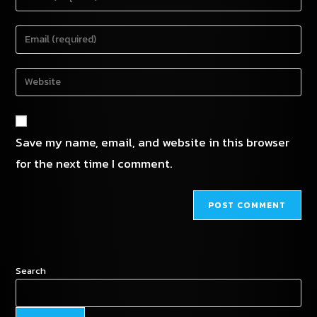
Save my name, email, and website in this browser
for the next time I comment.
Search