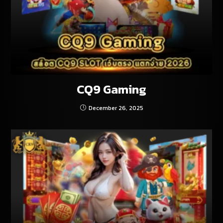
CQ9 Gaming
December 26, 2025