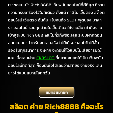
เราขอแนะนำ Rich 8888 เว็บพนันออนไลน์ที่ดีที่สุด ที่รวม
ความครบเครื่องไว้ในที่เดียว ตั้งแต่ คาสิโน เว็บตรง สล็อต
ออนไลน์ เว็บตรง อันดับ 1 ไปจนถึง SLOT ฟุตบอล บาคา
ร่า ออนไลน์ รวมทุกค่ายในเว็ปเดียว ใช้งานลื่น เข้าถึงง่าย
เข้าสู่ระบบ rich 888 all ไม่กี่วิก็พร้อมลุย ระบบฝากถอน
ออกแบบมาสำหรับคนเล่นจริง ไม่มีเทิร์น ถอนได้ไม่มีอั้น
รองรับทุกธนาคาร จะฝาก จะถอนก็ไวแบบไม่เสียอารมณ์
และ เมื่อเล่นผ่าน
CK9SLOT
ที่หลายคนยกให้เป็น เว็บพนัน
ออนไลน์ที่ดีที่สุด ก็ยิ่งมั่นใจได้เลยว่าเสถียร จ่ายจริง เล่น
ยาวได้แบบสบายใจทุกวัน
สมัครสมาชิก
สล็อต ค่าย Rich8888 คืออะไร