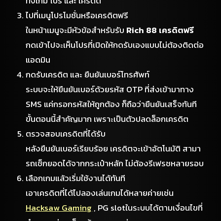
ทั้งเกม โปร และ เครดิต
ไปที่เมนูโปรโมชั่นหรือเครดิตฟรี
ในหน้าเมนูจะมีหัวข้อสำหรับรับ
Rich 88 เครดิตฟรี
กดเข้าไปจะเห็นโปรที่เปิดให้กดรับเองแบบไม่ต้องติดต่อ
แอดมิน
กดรับเครดิต และ ยืนยันเบอร์โทรศัพท์
ระบบจะให้ยืนยันเบอร์ด้วยรหัส OTP ที่ส่งเข้ามาทาง
SMS แค่กรอกรหัสให้ถูกต้อง ก็ถือว่ายืนยันเสร็จทันที
ขั้นตอนนี้สำคัญมาก เพราะเป็นตัวปลดล็อกเครดิต
ตรวจสอบเครดิตที่ได้รับ
หลังยืนยันเบอร์เรียบร้อย เครดิตจะเข้าอัตโนมัติ สามา
รถเช็กยอดได้จากกระเป๋าหลัก ไม่ต้องรีเฟรชหลายรอบ
เลือกเกมแล้วเริ่มใช้งานได้ทันที
เอาเครดิตที่ได้ไปลองเล่นเกมได้หลายค่ายเช่น
Hacksaw Gaming
, PG slotในระบบได้ตามเงื่อนไขที่