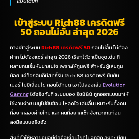
แบบเต็มที่
เข้าสู่ระบบ Rich88 เครดิตฟรี
50 ถอนไม่อั้น ล่าสุด 2026
ทางเข้าสู่ระบบ
Rich88 เครดิตฟรี 50
ถอนไม่อั้น ไม่ต้อง
ฝาก ไม่ต้องแชร์ ล่าสุด 2026 เรียกได้ว่าเป็นจุดเด่น ที่
หลายคนเริ่มหันมาสนใจ เพราะให้ทุนฟรี สำหรับผู้เล่นทุน
น้อย แค่ล็อกอินก็มีสิทธิ์รับ Rich 88 เครดิตฟรี ยืนยัน
เบอร์ ไม่มีเงื่อนไข ถอนได้หมด เอาไปลองเล่น
Evolution
Gaming
ได้จริงทันที ระบบของ ริช888 ถูกออกแบบมาให้
ใช้งานง่าย เมนูไม่ซับซ้อน โหลดไว เล่นลื่น เหมาะกับทั้งคน
ที่อยากลองค่ายใหม่ และ คนที่อยากเช็กจังหวะเกมก่อน
ลงมือแบบจริงจัง
สิ่งที่ทำให้หลายคนอยู่ต่อคือเงื่อนไขที่ไม่จุกจิก ลงทะเบียน