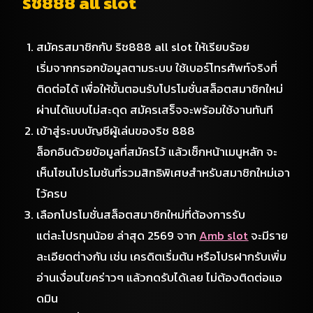
ริช888 all slot
สมัครสมาชิกกับ ริช888 all slot ให้เรียบร้อย
เริ่มจากกรอกข้อมูลตามระบบ ใช้เบอร์โทรศัพท์จริงที่
ติดต่อได้ เพื่อให้ขั้นตอนรับโปรโมชั่นสล็อตสมาชิกใหม่
ผ่านได้แบบไม่สะดุด สมัครเสร็จจะพร้อมใช้งานทันที
เข้าสู่ระบบบัญชีผู้เล่นของริช 888
ล็อกอินด้วยข้อมูลที่สมัครไว้ แล้วเช็กหน้าเมนูหลัก จะ
เห็นโซนโปรโมชันที่รวมสิทธิพิเศษสำหรับสมาชิกใหม่เอา
ไว้ครบ
เลือกโปรโมชั่นสล็อตสมาชิกใหม่ที่ต้องการรับ
แต่ละโปรทุนน้อย ล่าสุด 2569 จาก
Amb slot
จะมีราย
ละเอียดต่างกัน เช่น เครดิตเริ่มต้น หรือโปรฝากรับเพิ่ม
อ่านเงื่อนไขคร่าวๆ แล้วกดรับได้เลย ไม่ต้องติดต่อแอ
ดมิน