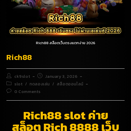
Rich88 สล็อตเว็บตรงแตกง่าย 2026
Rich88
ck9slot
January 3, 2026
slot
/
ทดลองเล่น
/
สล็อตออนไลน์
0 Comments
Rich88 slot ค่าย
สล็อต Rich 8888 เว็บ