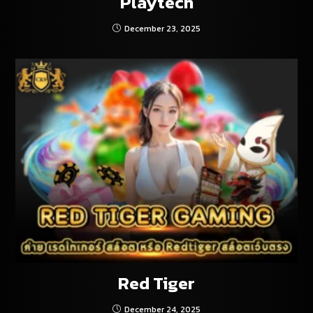
Playtech
December 23, 2025
Red Tiger
December 24, 2025