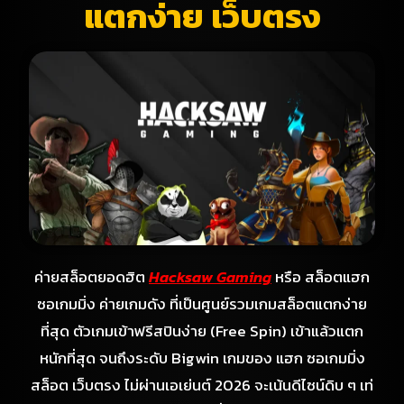
แตกง่าย เว็บตรง
ค่ายสล็อตยอดฮิต
Hacksaw Gaming
หรือ สล็อตแฮก
ซอเกมมิ่ง ค่ายเกมดัง ที่เป็นศูนย์รวมเกมสล็อตแตกง่าย
ที่สุด ตัวเกมเข้าฟรีสปินง่าย (Free Spin) เข้าแล้วแตก
หนักที่สุด จนถึงระดับ Bigwin เกมของ แฮก ซอเกมมิ่ง
สล็อต เว็บตรง ไม่ผ่านเอเย่นต์ 2026 จะเน้นดีไซน์ดิบ ๆ เท่