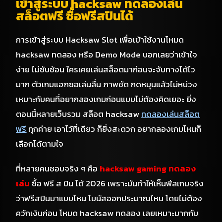
เข้าสู่ระบบ hacksaw ทดลองเล่น
สล็อตฟรี ซื้อฟรีสปินได้
การเข้าสู่ระบบ Hacksaw Slot เพื่อเข้าใช้งานโหมด
hacksaw ทดลอง หรือ Demo Mode บอกเลยว่าเข้าใจ
ง่าย ไม่ซับซ้อน ใครเคยเล่นสล็อตมาก่อนจะจับทางได้ไว
มาก ตัวเกมแฮกซอเล่นลื่น ภาพชัด กดหมุนแล้วไม่หน่วง
เหมาะกับคนที่อยากลองเกมก่อนแบบไม่ต้องคิดเยอะ ยิ่ง
ตอนนี้หลายเว็บรวม สล็อต hacksaw
ทดลองเล่นสล็อต
ฟรี
ทุกค่าย เอาไว้ที่เดียว ก็ยิ่งสะดวก อยากลองเกมไหนก็
เลือกได้ตามใจ
ที่หลายคนชอบจริง ๆ คือ
hacksaw gaming ทดลอง
เล่น
ซื้อ ฟรี ส ปิน ได้ 2026 เพราะมันทำให้เห็นฟีลเกมจริง
ว่าฟรีสปินมาแบบไหน โบนัสออกประมาณไหน โดยไม่ต้อง
ควักเงินก่อน โหมด hacksaw ทดลอง เลยเหมาะมากกับ