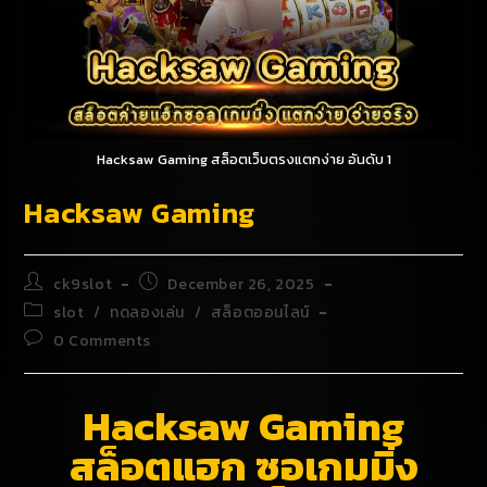
Hacksaw Gaming สล็อตเว็บตรงแตกง่าย อันดับ 1
Hacksaw Gaming
ck9slot
December 26, 2025
slot
/
ทดลองเล่น
/
สล็อตออนไลน์
0 Comments
Hacksaw Gaming
สล็อตแฮก ซอเกมมิ่ง