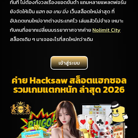
ทันที ไม่ต้องกังวลเรื่องยอดขั้นต่ำ แถมหลายแพลตฟอร์ม
ยังจัดให้เป็น
แฮก ซอ เกม มิ่ง
เว็บสล็อตใหม่ล่าสุด ที่
อัปเดตเกมใหม่จากต่างประเทศไว เล่นแล้วไม่จำเจ เหมาะ
กับคนที่อยากเปลี่ยนบรรยากาศจากค่าย
Nolimit City
สล็อตเดิม ๆ มาเจออะไรที่สดใหม่กว่าเดิม
เข้าสู่ระบบ
ค่าย Hacksaw สล็อตแฮกซอล
รวมเกมแตกหนัก ล่าสุด 2026