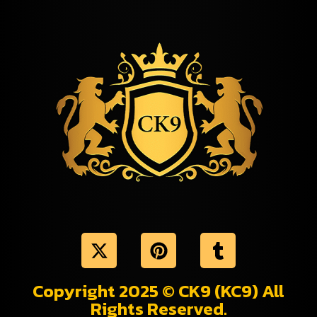
Copyright 2025 © CK9 (KC9) All
Rights Reserved.