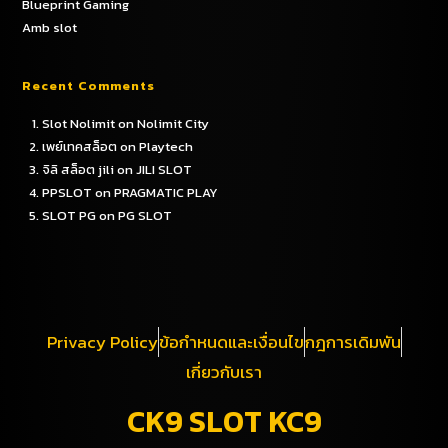
Blueprint Gaming
Amb slot
Recent Comments
Slot Nolimit
on
Nolimit City
เพย์เทคสล็อต
on
Playtech
จิลิ สล็อต jili
on
JILI SLOT
PPSLOT
on
PRAGMATIC PLAY
SLOT PG
on
PG SLOT
Privacy Policy
ข้อกำหนดและเงื่อนไข
กฎการเดิมพัน
เกี่ยวกับเรา
CK9 SLOT KC9