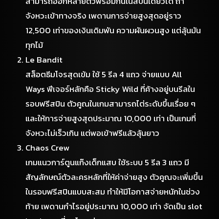
สามารถออกหลายตัวพร้อมกันในสปินเดียวได้ ถ้า
จังหวะเข้าทางจริง เพดานการจ่ายสูงสุดอยู่ราว
12,500 เท่าของเงินเดิมพัน ความผันผวนสูง แต่ลุ้นมัน
ทุกไม้
Le Bandit
สล็อตธีมโจรสุดเข้ม ใช้ 5 รีล 4 แถว จ่ายแบบ All
Ways ฟีเจอร์หลักคือ Sticky Wild ที่ค้างอยู่บนรีลใน
รอบฟรีสปิน ตัวคูณในเกมสามารถไต่ระดับขึ้นเรื่อย ๆ
และให้การจ่ายสูงสุดประมาณ 10,000 เท่า เป็นเกมที่
จังหวะไม่เร็วเกิน แต่พอเข้าฟรีแล้วลุ้นยาว
Chaos Crew
เกมแนวการ์ตูนแก๊งเด็กแสบ ใช้ระบบ 5 รีล 3 แถว มี
สัญลักษณ์ตัวละครหลักที่ให้ค่าจ่ายสูง ตัวคูณจะเพิ่มขึ้น
ในรอบฟรีสปินแบบสะสม ทำให้มีโอกาสจ่ายหนักในช่วง
ท้าย เพดานกำไรอยู่ประมาณ 10,000 เท่า จัดเป็น slot