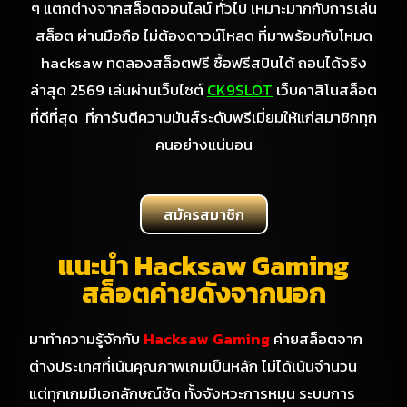
ๆ แตกต่างจากสล็อตออนไลน์ ทั่วไป เหมาะมากกับการเล่น
สล็อต ผ่านมือถือ ไม่ต้องดาวน์โหลด ที่มาพร้อมกับโหมด
hacksaw ทดลองสล็อตฟรี ซื้อฟรีสปินได้ ถอนได้จริง
ล่าสุด 2569 เล่นผ่านเว็บไซต์
CK9SLOT
เว็บคาสิโนสล็อต
ที่ดีที่สุด ที่การันตีความมันส์ระดับพรีเมี่ยมให้แก่สมาชิกทุก
คนอย่างแน่นอน
สมัครสมาชิก
แนะนำ Hacksaw Gaming
สล็อตค่ายดังจากนอก
มาทำความรู้จักกับ
Hacksaw Gaming
ค่ายสล็อตจาก
ต่างประเทศที่เน้นคุณภาพเกมเป็นหลัก ไม่ได้เน้นจำนวน
แต่ทุกเกมมีเอกลักษณ์ชัด ทั้งจังหวะการหมุน ระบบการ