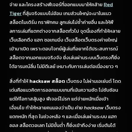
จ่าย และโครงสร้างฟีเจอร์ที่ออกแบบมาให้คล้าย
Red
Tiger
ที่ลุ้นจริงแบบไม่อ้อม เกมส่วนใหญ่จะมาในแนว
สล็อตโมเดิร์น กราฟิกคม ลูกเล่นไม่ซ้ำค่ายอื่น และให้ฟี
ลการเล่นที่แตกต่างจากสล็อตทั่วไป จุดนี้เองที่ทำให้หลาย
เว็บเลือกดึง แฮก ซอเกมมิ่ง เว็บสล็อตเว็บตรงค่ายใหญ่
เข้ามาเปิด เพราะตอบโจทย์ผู้เล่นที่อยากได้ประสบการณ์
สล็อตจากนอกแบบจริงจัง ยิ่งเล่นผ่านระบบเว็บตรงก็ยิ่ง
ได้อารมณ์ลื่น ไม่มีดีเลย์ เหมาะกับการเล่นต่อเนื่องยาว ๆ
สิ่งที่ทำให้
hacksaw สล็อต
เว็บตรง ไม่ผ่านเอเย่นต์ โดด
เด่นคือแนวคิดการออกแบบเกมที่เน้นความชัด ไม่ซับซ้อน
แต่ให้โอกาสลุ้นสูง ฟีเจอร์ไม่รก แต่จ่ายหนักเมื่อเข้า
เงื่อนไข ทำให้หลายคนมองว่าเป็น
ค่าย hacksaw
เว็บตรง
แตกหนัก ที่สุด ในช่วงหลัง ๆ และเมื่อเล่นผ่านระบบ
แฮก
ซอล
สล็อตวอเลท ไม่มีขั้นต่ำ ก็ยิ่งเข้าถึงง่าย เริ่มต้นได้