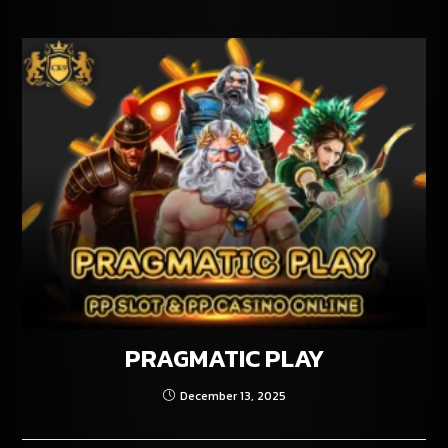
PRAGMATIC PLAY
December 13, 2025