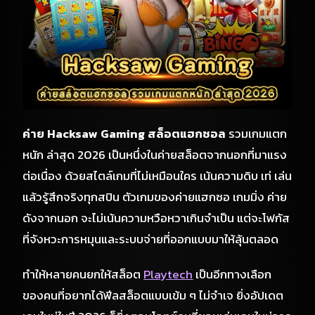
ค่าย Hacksaw Gaming สล็อตแฮกซอล
รวมเกมแตก
หนัก ล่าสุด 2026 เป็นหนึ่งในค่ายสล็อตจากนอกที่มาแรง
ต่อเนื่อง ด้วยสไตล์เกมที่ไม่เหมือนใคร เน้นความดิบ เท่ เล่น
แล้วรู้สึกจริงทุกสปิน ตัวเกมของค่ายแฮกซอ เกมมิ่ง ค่าย
ดังจากนอก จะไม่เน้นความหวือหวาเกินจำเป็น แต่จะโฟกัส
ที่จังหวะการหมุนและระบบจ่ายที่ออกแบบมาให้ลุ้นตลอด
ทำให้หลายคนยกให้สล็อต
Playtech
เป็นอีกทางเลือก
ของคนที่อยากได้ฟีลสล็อตแบบเข้ม ๆ ไม่จำเจ ยิ่งอัปเดต