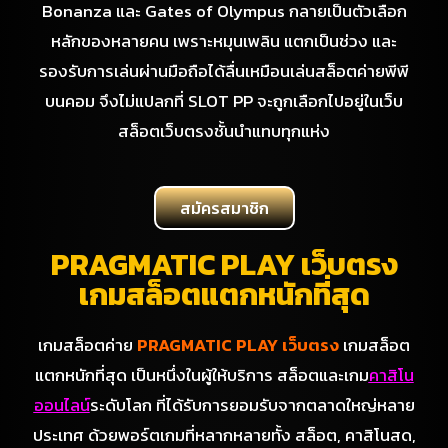
Bonanza และ Gates of Olympus กลายเป็นตัวเลือก
หลักของหลายคน เพราะหมุนเพลิน แตกเป็นช่วง และ
รองรับการเล่นผ่านมือถือได้ลื่นเหมือนเล่นสล็อตค่ายพีพี
บนคอม จึงไม่แปลกที่ SLOT PP จะถูกเลือกไปอยู่ในเว็บ
สล็อตเว็บตรงชั้นนำแทบทุกแห่ง
สมัครสมาชิก
PRAGMATIC PLAY เว็บตรง
เกมสล็อตแตกหนักที่สุด
เกมสล็อตค่าย
PRAGMATIC PLAY เว็บตรง
เกมสล็อต
แตกหนักที่สุด เป็นหนึ่งในผู้ให้บริการ สล็อตและเกม
คาสิโน
ออนไลน์
ระดับโลก ที่ได้รับการยอมรับจากตลาดใหญ่หลาย
ประเทศ ด้วยพอร์ตเกมที่หลากหลายทั้ง สล็อต, คาสิโนสด,