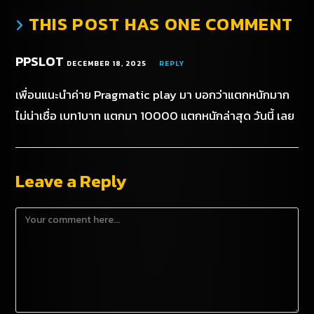
THIS POST HAS ONE COMMENT
PPSLOT
DECEMBER 18, 2025
REPLY
เพื่อนแนะนำค่าย Pragmatic play มา บอกว่าแตกหนักมาก
ไม่น่าเชื่อ เบท1บาท แตกมา 10000 แตกหนักล่าสุด วันนี้ เลย
Leave a Reply