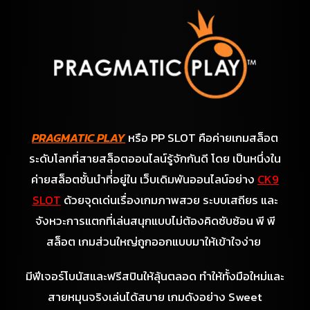
PRAGMATIC PLAY
หรือ PP SLOT คือค่ายเกมสล็อต
ระดับโลกที่สายสล็อตออนไลน์รู้จักกันดี โดย เป็นหนึ่งใน
ค่ายสล็อตชั้นนำที่่อยู่ใน เว็บเดิมพันออนไลน์อย่าง
CK9
SLOT
ด้วยจุดเด่นเรื่องเกมภาพสวย ระบบเสถียร และ
จังหวะการแตกที่เล่นสนุกแบบไม่ต้องคิดซับซ้อน พี พี
สล็อต เกมส่วนใหญ่ถูกออกแบบมาให้เข้าใจง่าย
มีฟีเจอร์โบนัสและฟรีสปินให้ลุ้นตลอด ทำให้ทั้งมือใหม่และ
สายหมุนจริงเล่นได้สบาย เกมดังอย่าง Sweet