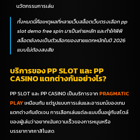
นวัตกรรมการเล่น
ทั้งหมดนี้คือเหตุผลที่หลายเว็บสล็อตเว็บตรงเลือก pp
slot demo free spin มาเป็นค่ายหลัก และทำให้พีพี
สล็อตยังคงเป็นตัวเลือกของสายแตกหนักในปี 2026
แบบไม่ต้องสงสัย
บริการของ PP SLOT และ PP
CASINO แตกต่างกันอย่างไร?
PP SLOT และ PP CASINO เป็นบริการจาก
PRAGMATIC
PLAY
เหมือนกัน แต่รูปแบบการเล่นและอารมณ์ของเกม
แตกต่างกันชัดเจน การเลือกเล่นแต่ละแบบขึ้นอยู่กับสไตล์
ของผู้เล่นว่าอยากเน้นความเร็วของการหมุนหรือ
บรรยากาศคาสิโนสด