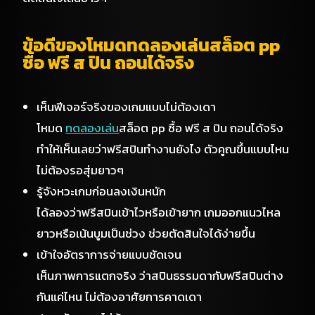
ข้อดีของโหมดทดลองเล่นสล็อต pp
ซื้อ ฟรี ส ปิน ถอนได้จริง
เห็นฟีเจอร์จริงของเกมแบบไม่ต้องเดา
โหมด
ทดลองเล่น
สล็อต pp ซื้อ ฟรี ส ปิน ถอนได้จริง
ทำให้เห็นเลยว่าฟรีสปินทำงานยังไง ตัวคูณขึ้นแบบไหน
ไม่ต้องรอสุ่มยาวๆ
รู้จังหวะเกมก่อนลงเงินหนัก
ได้ลองว่าฟรีสปินเข้าไวหรือเข้ายาก เกมออกแนวไหล
ยาวหรือเน้นบูมเป็นช่วง ช่วยตัดสินใจได้ง่ายขึ้น
เข้าใจอัตราการจ่ายแบบชัดเจน
เห็นภาพการแตกจริง ว่าสปินธรรมดากับฟรีสปินต่าง
กันแค่ไหน ไม่ต้องอาศัยการคาดเดา