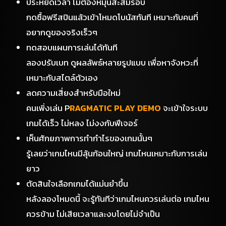
ประหยัดเวลา ไม่ต้องหมุนสะสมรอบ
กดซื้อฟรีสปินแล้วเข้าโหมดโบนัสทันที เหมาะกับคนที่
อยากดูของจริงเร็วๆ
ทดสอบแผนการเล่นได้ทันที
ลองปรับเบท ดูผลลัพธ์หลายรูปแบบ เพื่อหาจังหวะที่
เหมาะกับสไตล์ตัวเอง
ลดความเสี่ยงสำหรับมือใหม่
คนเพิ่งเล่น P
RAGMATIC PLAY DEMO
จะเข้าใจระบบ
เกมได้เร็ว ไม่หลง ไม่งงกับฟีเจอร์
เห็นศักยภาพการทำกำไรของเกมนั้นๆ
รู้เลยว่าเกมไหนมีลุ้นก้อนใหญ่ เกมไหนเหมาะกับการเล่น
ยาว
ตัดสินใจเลือกเกมได้แม่นยำขึ้น
หลังลองโหมดนี้ จะรู้ทันทีว่าเกมไหนควรเล่นต่อ เกมไหน
ควรข้าม ไม่เสียเวลาและงบโดยไม่จำเป็น