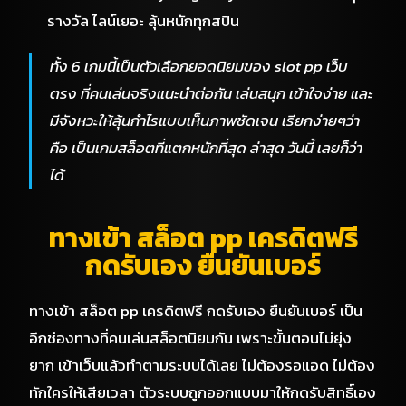
รางวัล ไลน์เยอะ ลุ้นหนักทุกสปิน
ทั้ง 6 เกมนี้เป็นตัวเลือกยอดนิยมของ slot pp เว็บ
ตรง ที่คนเล่นจริงแนะนำต่อกัน เล่นสนุก เข้าใจง่าย และ
มีจังหวะให้ลุ้นกำไรแบบเห็นภาพชัดเจน เรียกง่ายๆว่า
คือ เป็นเกมสล็อตที่แตกหนักที่สุด ล่าสุด วันนี้ เลยก็ว่า
ได้
ทางเข้า สล็อต pp เครดิตฟรี
กดรับเอง ยืนยันเบอร์
ทางเข้า สล็อต pp เครดิตฟรี กดรับเอง ยืนยันเบอร์ เป็น
อีกช่องทางที่คนเล่นสล็อตนิยมกัน เพราะขั้นตอนไม่ยุ่ง
ยาก เข้าเว็บแล้วทำตามระบบได้เลย ไม่ต้องรอแอด ไม่ต้อง
ทักใครให้เสียเวลา ตัวระบบถูกออกแบบมาให้กดรับสิทธิ์เอง