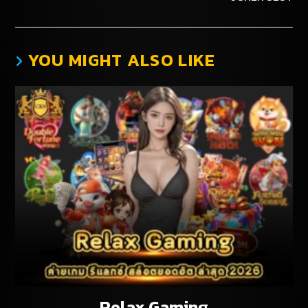
YOU MIGHT ALSO LIKE
Relax Gaming