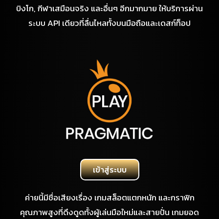
บิงโก, กีฬาเสมือนจริง และอื่นๆ อีกมากมาย ให้บริการผ่าน
ระบบ API เดียวที่ลื่นไหลทั้งบนมือถือและเดสก์ท็อป
เข้าสู่ระบบ
ค่ายนี้มีชื่อเสียงเรื่อง เกมสล็อตแตกหนัก และกราฟิก
คุณภาพสูงที่ดึงดูดทั้งผู้เล่นมือใหม่และสายปั่น เกมยอด