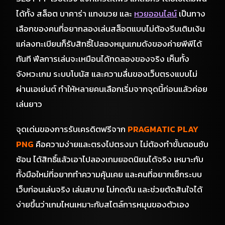
ได้ทั้ง สล็อต บาคาร่า แทงมวย และ
หวยออนไลน์
เป็นทาง
เลือกของคนที่อยากลองเล่นสล็อตแบบไม่ต้องรีบเติมเงิน
แค่ลงทะเบียนก็รับสิทธิ์ไปลองหมุนเกมดังของค่ายพีพีได้
ทันที ฟีลการเล่นจะเหมือนได้ทดลองของจริง เห็นทั้ง
จังหวะเกม ระบบโบนัส และความลื่นของเว็บตรงแบบไม่
ผ่านเอเย่นต์ ทำให้หลายคนเลือกเริ่มจากจุดนี้ก่อนแล้วค่อย
เล่นยาว
จุดเด่นของการรับเครดิตฟรีจาก
PRAGMATIC PLAY
PNG
คือความง่ายและตรงไปตรงมา ไม่ต้องทำขั้นตอนซับ
ซ้อน ได้สิทธิ์แล้วเอาไปลองเกมยอดนิยมได้จริง เหมาะกับ
ทั้งมือใหม่ที่อยากทำความคุ้นเคย และคนที่อยากเช็กระบบ
เว็บก่อนเล่นจริง เล่นสบาย ไม่กดดัน และช่วยตัดสินใจได้
ง่ายขึ้นว่าเกมไหนเหมาะกับสไตล์การหมุนของตัวเอง