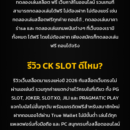
ทดลองเล่นสล็อต ฟรี เว็บคาสิโนออนไลน์ รวมเกมที่
สามารถทดลองเล่นได้ฟรี ไม่ต้องฝาก ไม่ต้องแชร์ เช่น
ทดลองเล่นสล็อตฟรีทุกค่าย ถอนได้ , ทดลองเล่นบาคา
ร่าsa และ ทดลองเล่นเกมพนันต่างๆ ที่เว็บของเรามี
ทั้งหมด ได้ฟรี โดยไม่ต้องฝาก เพียงสมัครก็ทดลองเล่น
ฟรี ถอนได้จริง
รีวิว CK SLOT ดีไหม?
รีวิวเว็บสล็อตมาแรงแห่งปี 2026 กับสล็อตเว็บตรงไม่
ผ่านเอเย่นต์ รวมทุกค่ายแตกง่ายไว้ครบในที่เดียว ทั้ง PG
SLOT, JOKER, SLOTXO, JILI และ PRAGMATIC PLAY
แจกโบนัสไม่อั้นทุกวัน พร้อมเครดิตฟรีสำหรับสมาชิกใหม่
ฝากถอนออโต้ผ่าน True Wallet ไม่มีขั้นต่ำ เล่นได้ทุก
แพลตฟอร์มทั้งมือถือ และ PC สนุกครบทั้งสล็อตออนไลน์