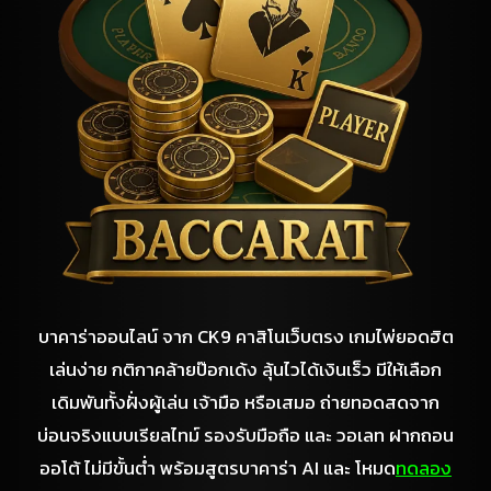
บาคาร่าออนไลน์ จาก CK9 คาสิโนเว็บตรง เกมไพ่ยอดฮิต
เล่นง่าย กติกาคล้ายป๊อกเด้ง ลุ้นไวได้เงินเร็ว มีให้เลือก
เดิมพันทั้งฝั่งผู้เล่น เจ้ามือ หรือเสมอ ถ่ายทอดสดจาก
บ่อนจริงแบบเรียลไทม์ รองรับมือถือ และ วอเลท ฝากถอน
ออโต้ ไม่มีขั้นต่ำ พร้อมสูตรบาคาร่า AI และ โหมด
ทดลอง