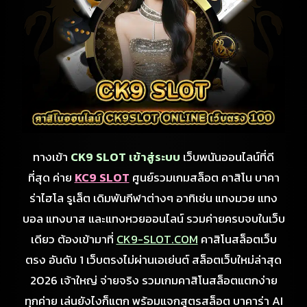
ทางเข้า
CK9 SLOT เข้าสู่ระบบ
เว็บพนันออนไลน์ที่ดี
ที่สุด ค่าย
KC9 SLOT
ศูนย์รวมเกมสล็อต คาสิโน บาคา
ร่าไฮโล รูเล็ต เดิมพันกีฬาต่างๆ อาทิเช่น แทงมวย แทง
บอล แทงบาส และแทงหวยออนไลน์ รวมค่ายครบจบในเว็บ
เดียว ต้องเข้ามาที่
CK9-SLOT.COM
คาสิโนสล็อตเว็บ
ตรง อันดับ 1 เว็บตรงไม่ผ่านเอเย่นต์ สล็อตเว็บใหม่ล่าสุด
2026 เจ้าใหญ่ จ่ายจริง รวมเกมคาสิโนสล็อตแตกง่าย
ทุกค่าย เล่นยังไงก็แตก พร้อมแจกสูตรสล็อต บาคาร่า AI