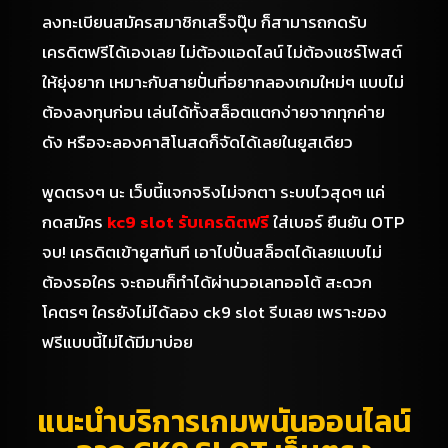
ลงทะเบียนสมัครสมาชิกเสร็จปุ๊บ ก็สามารถกดรับ
เครดิตฟรีได้เองเลย ไม่ต้องแอดไลน์ ไม่ต้องแชร์โพสต์
ให้ยุ่งยาก เหมาะกับสายปั่นที่อยากลองเกมใหม่ๆ แบบไม่
ต้องลงทุนก่อน เล่นได้ทั้งสล็อตแตกง่ายจากทุกค่าย
ดัง หรือจะลองคาสิโนสดก็จัดได้เลยในยูสเดียว
พูดตรงๆ นะ เว็บนี้แจกจริงไม่จกตา ระบบไวสุดๆ แค่
กดสมัคร
kc9 slot รับเครดิตฟรี
ใส่เบอร์ ยืนยัน OTP
จบ! เครดิตเข้ายูสทันที เอาไปปั่นสล็อตได้เลยแบบไม่
ต้องรอใคร จะถอนก็ทำได้ผ่านวอเลทออโต้ สะดวก
โคตรๆ ใครยังไม่ได้ลอง ck9 slot รีบเลย เพราะของ
ฟรีแบบนี้ไม่ได้มีมาบ่อย
แนะนำบริการเกมพนันออนไลน์