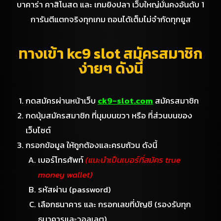
บาคาร่า คาสิโนสด และ เกมยิงปลา เว็บใหญ่มั่นคงอันดับ 1
การันตีแตกจริงทุกเกม ถอนได้เต็มไม่จำกัดทุกยูส
ทางเข้า kc9 slot สมัครสมาชิก
ง่ายๆ ดังนี้
กดสมัครผ่านหน้าเว็บ
ck9-slot.com
สมัครสมาชิก
กดปุ่มสมัครสมาชิก ที่มุมบนขวา หรือ ที่ส่วนบนของ
เว็บไซต์
กรอกข้อมูล ให้ถูกต้องและครบถ้วน ดังนี้
เบอร์โทรศัพท์
(แนะนำเป็นเบอร์ที่สมัคร true
money wallet)
รหัสผ่าน (password)
เลือกธนาคาร และ กรอกเลขที่บัญชี (รองรับทุก
ธนาคารและวอลเลต)