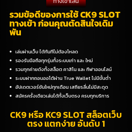
ทางเข้าเล่น
รวมข้อดีของการใช้ CK9 SLOT
ทางเข้า ก่อนคุณตัดสินใจเดิม
พัน
เล่นผ่านเว็บ ได้ทันทีไม่ต้องโหลด
รองรับมือถือทุกรุ่นทั้งระบบเก่า และ ใหม่
รวมทุกค่ายดังทั้งสล็อต คาสิโน และ กีฬาออนไลน์
ระบบฝากถอนออโต้ผ่าน True Wallet ไม่มีขั้นต่ำ
อัปเดตเวอร์ชันใหม่ทุกเดือน เสถียรลื่นไม่มีสะดุด
สมัครครั้งเดียวเล่นได้ทั้งเว็บตรง ครบทุกบริการ
CK9 หรือ KC9 SLOT สล็อตเว็บ
ตรง แตกง่าย อันดับ 1