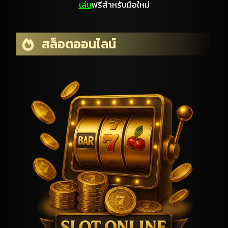
เล่น
ฟรีสำหรับมือใหม่
สล็อตออนไลน์