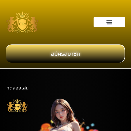
สมัครสมาชิก
ทดลองเล่น