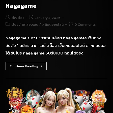
Nagagame
ck9slot
January 3, 2026
slot
/
ทดลองเล่น
/
สล็อตออนไลน์
0 Comments
Nagagame slot นากาเกมสล็อต naga games เว็บตรง
อันดับ 1 สมัคร นากาเวย์ สล็อต เว็บเกมออนไลน์ ฝากถอนออ
โต้ รับโปร naga game 50รับ100 ถอนได้จริง
Continue Reading