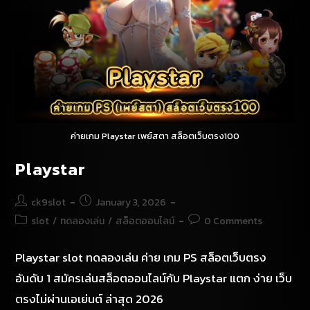
ค่ายเกม Playstar เพย์สตา สล็อตเว็บตรง100
Playstar
ck9slot
January 3, 2026
slot
/
ทดลองเล่น
/
สล็อตออนไลน์
0 Comments
Playstar slot ทดลองเล่น ค่าย เกม PS สล็อตเว็บตรง
อันดับ 1 สมัครเล่นสล็อตออนไลน์กับ Playstar แตก ง่าย เว็บ
ตรงไม่ผ่านเอเย่นต์ ล่าสุด 2026