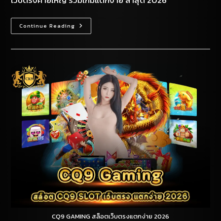
Continue Reading
CQ9 GAMING สล็อตเว็บตรงแตกง่าย 2026