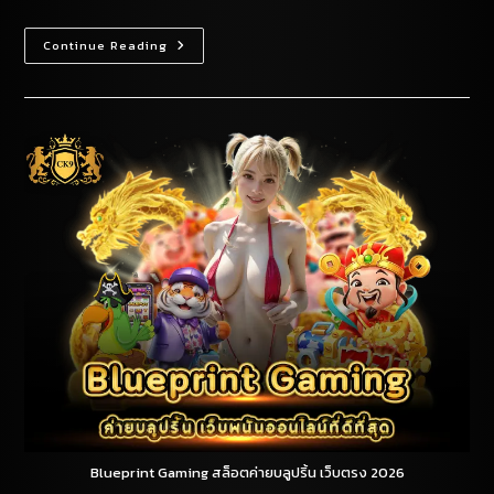
Continue Reading
Blueprint Gaming สล็อตค่ายบลูปริ้น เว็บตรง 2026