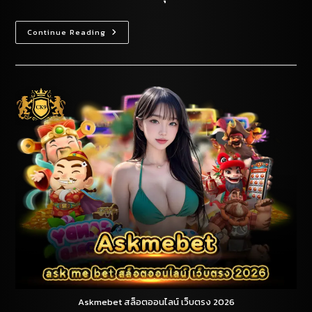
Continue Reading
Askmebet สล็อตออนไลน์ เว็บตรง 2026