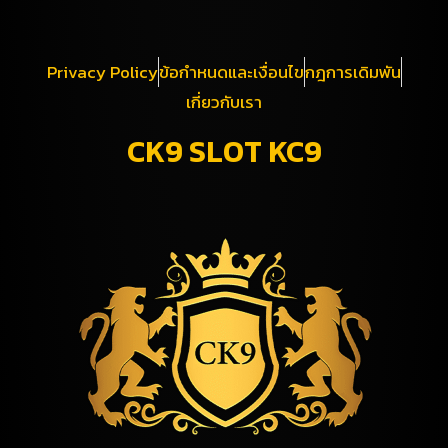
Privacy Policy
ข้อกำหนดและเงื่อนไข
กฎการเดิมพัน
เกี่ยวกับเรา
CK9 SLOT KC9