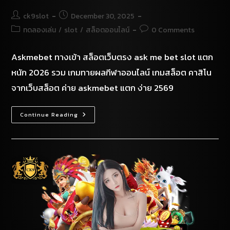
ck9slot
December 30, 2025
ทดลองเล่น
/
slot
/
สล็อตออนไลน์
0 Comments
Askmebet ทางเข้า สล็อตเว็บตรง ask me bet slot แตก
หนัก 2026 รวม เกมทายผลกีฬาออนไลน์ เกมสล็อต คาสิโน
จากเว็บสล็อต ค่าย askmebet แตก ง่าย 2569
Continue Reading