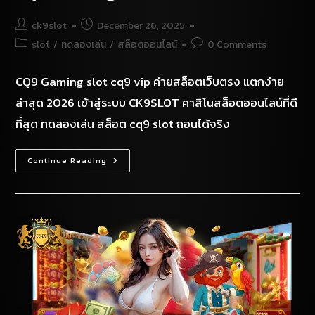
ck9slot
December 26, 2025
slot
/
ทดลองเล่น
/
สล็อตออนไลน์
0 Comments
CQ9 Gaming slot cq9 vip ค่ายสล็อตเว็บตรง แตกง่าย
ล่าสุด 2026 เข้าสู่ระบบ CK9SLOT คาสิโนสล็อตออนไลน์ที่ดี
ที่สุด ทดลองเล่น สล็อต cq9 slot ถอนได้จริง
Continue Reading