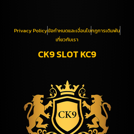
Privacy Policy
ข้อกำหนดและเงื่อนไข
กฎการเดิมพัน
เกี่ยวกับเรา
CK9 SLOT KC9