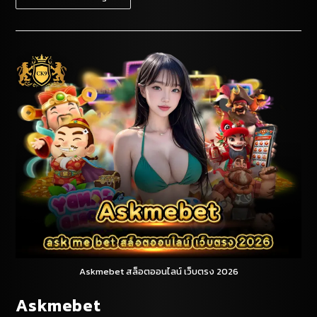
Askmebet สล็อตออนไลน์ เว็บตรง 2026
Askmebet