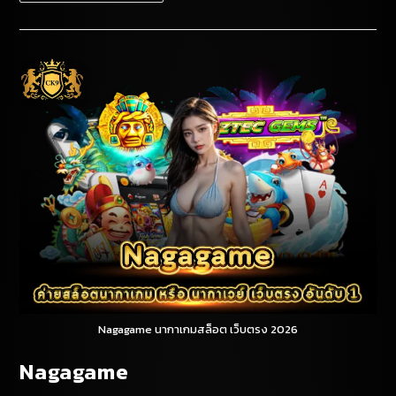
Nagagame นากาเกมสล็อต เว็บตรง 2026
Nagagame