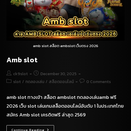
amb slot สล็อต ambslot เว็บตรง 2026
Amb slot
ck9slot
December 30, 2025
slot
/
ทดลองเล่น
/
สล็อตออนไลน์
0 Comments
amb slot ทางเข้า สล็อต ambslot ทดลองเล่นamb ฟรี
2026 เว็บ slot เล่นเกมสล็อตออนไลน์อันดับ 1 ในประเทศไทย
สมัคร Amb slot เครดิตฟรี ล่าสุด 2569
Continue Reading