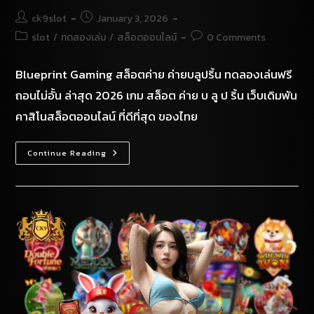
ck9slot
January 3, 2026
slot
/
ทดลองเล่น
/
สล็อตออนไลน์
0 Comments
Blueprint Gaming สล็อตค่าย ค่ายบลูปริ้น ทดลองเล่นฟรี
ถอนไม่อั้น ล่าสุด 2026 เกม สล็อต ค่าย บ ลู ป ริ้น เว็บเดิมพัน
คาสิโนสล็อตออนไลน์ ที่ดีที่สุด ของไทย
Continue Reading