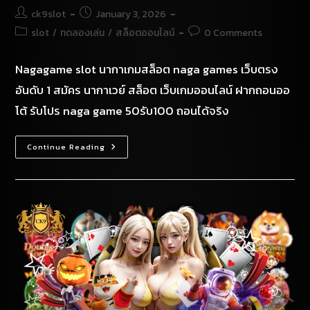
ck9slot
January 3, 2026
slot
/
ทดลองเล่น
/
สล็อตออนไลน์
0 Comments
Nagagame slot นากาเกมสล็อต naga games เว็บตรง
อันดับ 1 สมัคร นากาเวย์ สล็อต เว็บเกมออนไลน์ ฝากถอนออ
โต้ รับโปร naga game 50รับ100 ถอนได้จริง
Continue Reading