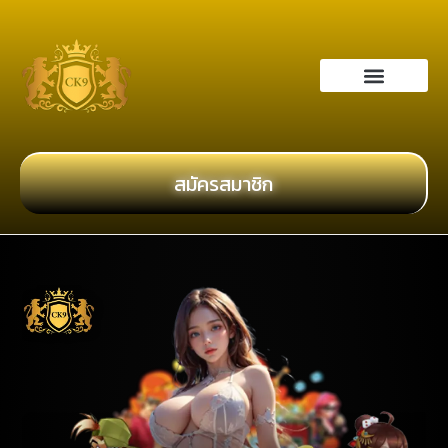
สมัครสมาชิก