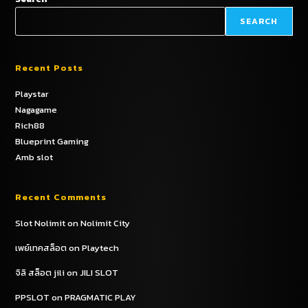
SEARCH
Recent Posts
Playstar
Nagagame
Rich88
Blueprint Gaming
Amb slot
Recent Comments
Slot Nolimit
on
Nolimit City
เพย์เทคสล็อต
on
Playtech
จิลิ สล็อต jili
on
JILI SLOT
PPSLOT
on
PRAGMATIC PLAY