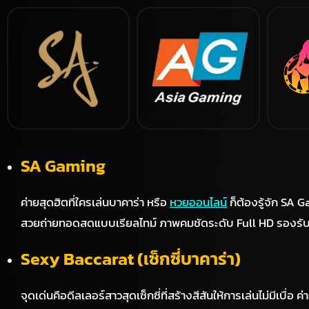
SA Gaming
ค่ายสุดฮิตที่ใครเล่นบาคาร่า หรือ
หวยออนไลน์
ก็ต้องรู้จัก SA 
สวยถ่ายทอดสดแบบเรียลไทม์ ภาพคมชัดระดับ Full HD รองรับ
Sexy Baccarat (เซ็กซี่บาคาร่า)
จุดเด่นคือดีลเลอร์สาวสุดเซ็กซี่ที่สร้างสีสันให้การเล่นไม่มีเบื