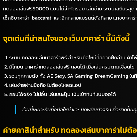
ทดลองเล่นฟรี50000 แบบไม่จำกัดรอบ เล่นง่าย ระบบเสถียรสุด แถมย
เซ็กซี่บาคาร่า, baccarat, และอีกหลายแบรนด์ดังที่สาย แทงบาคาร่
จุดเด่นที่น่าสนใจของ เว็บบาคาร่า นี้มีดังนี้
ระบบ ทดลองเล่นบาคาร่าฟรี สำหรับมือใหม่ที่อยากฝึกอ่านเค้าไพ
มีโหมด บาคาร่าทดลองเล่นฟรี ถอนได้ เมื่อเล่นครบตามเงื่อนไข
รวมทุกค่ายดัง ทั้ง AE Sexy, SA Gaming, DreamGaming ในที่
เล่นง่ายผ่านมือถือ ไม่ต้องโหลดแอป
ถอนได้จริง ไม่มีอั้น เล่นชนะปุ๊บ เงินเข้าทันทีแบบออโต้
เว็บนี้เหมาะกับทั้งมือใหม่ และ นักพนันตัวจริง ที่อยากป
ค่ายคาสินำสำหรับ ทดลองเล่นบาคาร่าไม่ต้อ