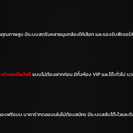
rat สดคุณภาพสูง มีระบบสตรีมหลายมุมกล้องให้เลือก และรองรับฟีเจอ
ร่าออนไลน์ฟรี
แบบไม่ต้องฝากก่อน มีทั้งห้อง VIP และโต๊ะทั่วไป บ
ิดให้ลองฟรีแบบ บาคาร่าทดลองเล่นไม่ต้องสมัคร มีระบบสลับโต๊ะไวแล