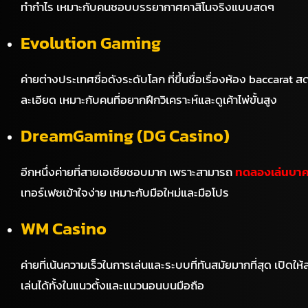
ทำกำไร เหมาะกับคนชอบบรรยากาศคาสิโนจริงแบบสดๆ
Evolution Gaming
ค่ายต่างประเทศชื่อดังระดับโลก ที่ขึ้นชื่อเรื่องห้อง bacca
ละเอียด เหมาะกับคนที่อยากฝึกวิเคราะห์และดูเค้าไพ่ขั้นสูง
DreamGaming (DG Casino)
อีกหนึ่งค่ายที่สายเอเชียชอบมาก เพราะสามารถ
ทดลองเล่นบาคา
เทอร์เฟซเข้าใจง่าย เหมาะกับมือใหม่และมือโปร
WM Casino
ค่ายที่เน้นความเร็วในการเล่นและระบบที่ทันสมัยมากที่สุด เป
เล่นได้ทั้งในแนวตั้งและแนวนอนบนมือถือ