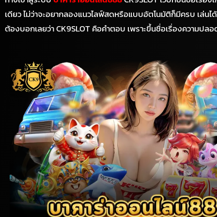
เดียว ไม่ว่าจะอยากลองแนวไลฟ์สดหรือแบบอัตโนมัติก็มีครบ เล่นได้
ต้องบอกเลยว่า CK9SLOT คือคำตอบ เพราะขึ้นชื่อเรื่องความปลอดภ