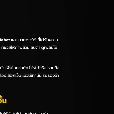
fabet
และ บาคาร่า99 ที่ได้รับความ
ี่ช่วยให้ภาพสวย ลื่นตา ดูเพลินไม่
่นยำ เพิ่มโอกาสทำกำไรได้จริง รวมถึง
งเลือกเว็บแนวนี้เท่านั้น รับรองว่า
ั้น
ปิดให้ผู้เล่นได้สนุกกับ บาคาร่า