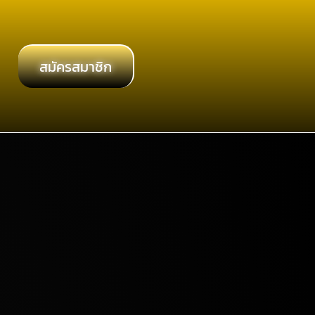
สมัครสมาชิก